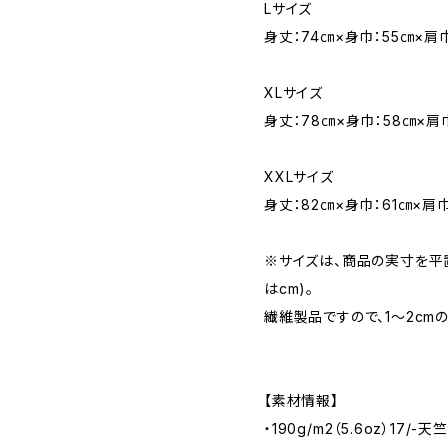
Lサイズ
身丈：74㎝×身巾：55㎝×肩
XLサイズ
身丈：78㎝×身巾：58㎝×肩
XXLサイズ
身丈：82㎝×身巾：61㎝×肩巾
※サイズは、商品の実寸を平
はcm)。
繊維製品ですので、1～2cm
【素材情報】
・190g/m2（5.6oz）17/-天竺