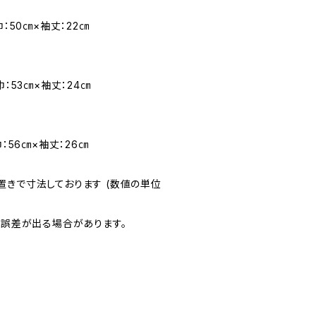
巾：50㎝×袖丈：22㎝
巾：53㎝×袖丈：24㎝
：56㎝×袖丈：26㎝
置きで寸法しております (数値の単位
の誤差が出る場合があります。