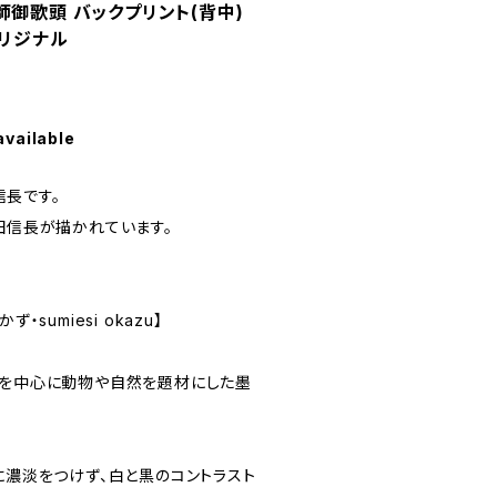
師御歌頭 バックプリント(背中)
オリジナル
available
長です。
田信長が描かれています。
・sumiesi okazu】
将を中心に動物や自然を題材にした墨
に濃淡をつけず、白と黒のコントラスト