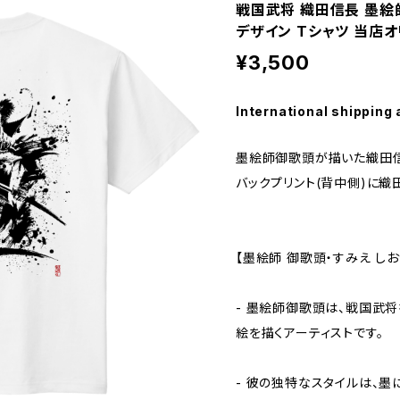
戦国武将 織田信長 墨絵
デザイン Tシャツ 当店
¥3,500
International shipping 
墨絵師御歌頭が描いた織田信
バックプリント(背中側)に織
【墨絵師 御歌頭・すみえ しおかず
- 墨絵師御歌頭は、戦国武
絵を描くアーティストです。
- 彼の独特なスタイルは、墨