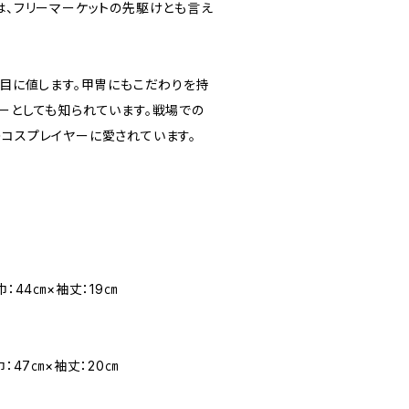
は、フリーマーケットの先駆けとも言え
注目に値します。甲冑にもこだわりを持
ターとしても知られています。戦場での
のコスプレイヤーに愛されています。
巾：44㎝×袖丈：19㎝
巾：47㎝×袖丈：20㎝