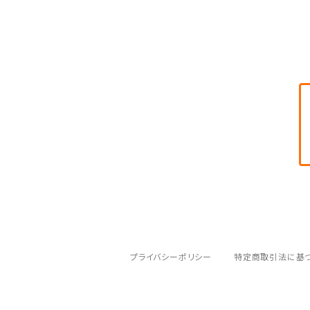
織田信長
iPhone 12 mini
牛若丸
iPhone 12
伊達政宗
iPhone 11 Pro Max
真田幸村
iPhone 11 Pro
上杉謙信
iPhone 11
弁慶
伊達政宗
iPhone XR
真田幸村
iPhone XS MAX
プライバシーポリシー
特定商取引法に基
牛若丸
iPhone XS