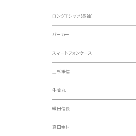
真田幸村
ロングＴシャツ(長袖)
伊達政宗
上杉謙信
パーカー
織田信長
牛若丸
スマートフォンケース
上杉謙信
織田信長
iPhone 13 Pro Max
上杉謙信
牛若丸（源義経）
真田幸村
iPhone 13 Pro
牛若丸
武蔵坊弁慶
伊達政宗
iPhone 13 mini
織田信長
武蔵坊弁慶
iPhone 13
真田幸村