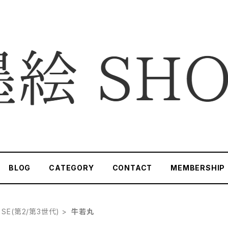
BLOG
CATEGORY
CONTACT
MEMBERSHIP
e SE(第2/第3世代)
牛若丸