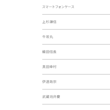
織田信長
牛若丸
スマートフォンケース
上杉謙信
織田信長
iPhone 13 Pro Max
上杉謙信
牛若丸（源義経）
真田幸村
iPhone 13 Pro
牛若丸
武蔵坊弁慶
伊達政宗
iPhone 13 mini
織田信長
武蔵坊弁慶
iPhone 13
真田幸村
iPhone 12 Pro Max
伊達政宗
iPhone 12 Pro
武蔵坊弁慶