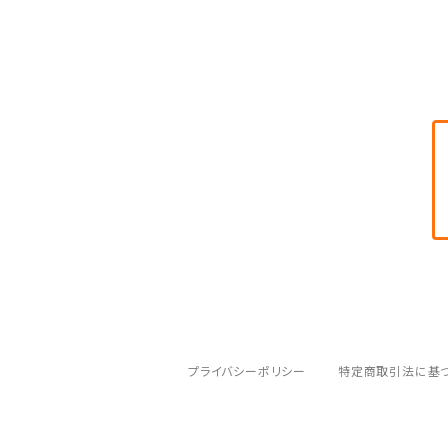
織田信長
iPhone 12 mini
牛若丸
iPhone 12
伊達政宗
iPhone 11 Pro Max
真田幸村
iPhone 11 Pro
上杉謙信
iPhone 11
弁慶
伊達政宗
iPhone XR
真田幸村
iPhone XS MAX
プライバシーポリシー
特定商取引法に基
牛若丸
iPhone XS