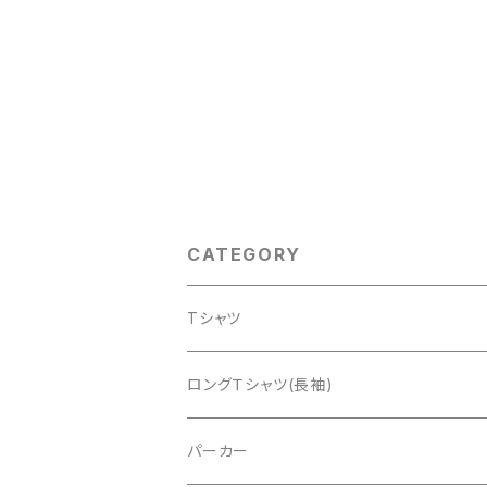
CATEGORY
Tシャツ
真田幸村
ロングＴシャツ(長袖)
伊達政宗
上杉謙信
パーカー