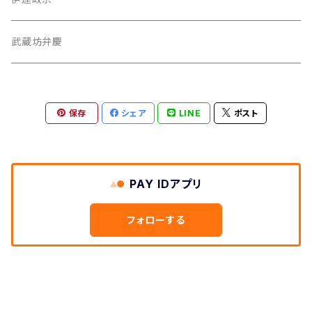
iPhone 12 Pro
武蔵坊弁慶
織田信長
iPhone 12 mini
保存
シェア
LINE
ポスト
牛若丸
iPhone 12
伊達政宗
iPhone 11 Pro Max
PAY IDアプリ
真田幸村
iPhone 11 Pro
フォローする
上杉謙信
iPhone 11
弁慶
伊達政宗
iPhone XR