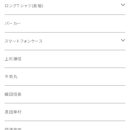
真田幸村
ロングＴシャツ(長袖)
伊達政宗
上杉謙信
パーカー
織田信長
牛若丸
スマートフォンケース
上杉謙信
織田信長
iPhone 13 Pro Max
上杉謙信
牛若丸（源義経）
真田幸村
iPhone 13 Pro
牛若丸
武蔵坊弁慶
伊達政宗
iPhone 13 mini
織田信長
武蔵坊弁慶
iPhone 13
真田幸村
iPhone 12 Pro Max
伊達政宗