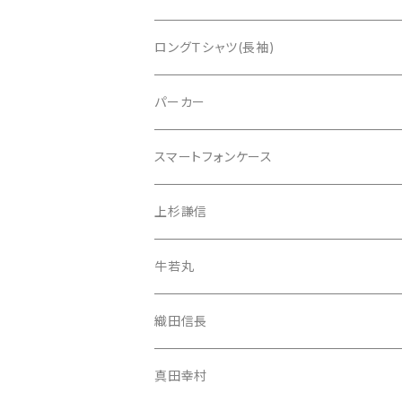
真田幸村
ロングＴシャツ(長袖)
伊達政宗
上杉謙信
パーカー
織田信長
牛若丸
スマートフォンケース
上杉謙信
織田信長
iPhone 13 Pro Max
上杉謙信
牛若丸（源義経）
真田幸村
iPhone 13 Pro
牛若丸
武蔵坊弁慶
伊達政宗
iPhone 13 mini
織田信長
武蔵坊弁慶
iPhone 13
真田幸村