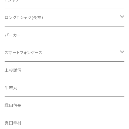
真田幸村
ロングＴシャツ(長袖)
伊達政宗
上杉謙信
パーカー
織田信長
牛若丸
スマートフォンケース
上杉謙信
織田信長
iPhone 13 Pro Max
上杉謙信
牛若丸（源義経）
真田幸村
iPhone 13 Pro
牛若丸
武蔵坊弁慶
伊達政宗
iPhone 13 mini
織田信長
武蔵坊弁慶
iPhone 13
真田幸村