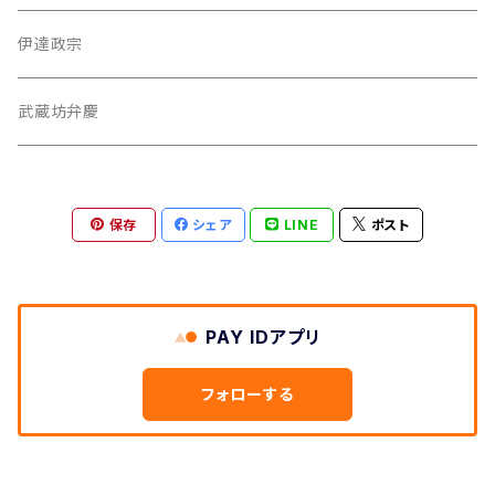
iPhone 12 Pro Max
伊達政宗
iPhone 12 Pro
武蔵坊弁慶
織田信長
iPhone 12 mini
保存
シェア
LINE
ポスト
牛若丸
iPhone 12
伊達政宗
iPhone 11 Pro Max
PAY IDアプリ
真田幸村
iPhone 11 Pro
フォローする
上杉謙信
iPhone 11
弁慶