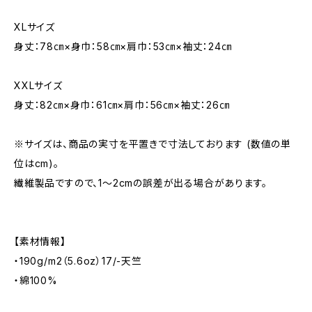
XLサイズ
身丈：78㎝×身巾：58㎝×肩巾：53㎝×袖丈：24㎝
XXLサイズ
身丈：82㎝×身巾：61㎝×肩巾：56㎝×袖丈：26㎝
※サイズは、商品の実寸を平置きで寸法しております (数値の単
位はcm)。
繊維製品ですので、1～2cmの誤差が出る場合があります。
【素材情報】
・190g/m2（5.6oz）17/-天竺
・綿100%