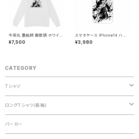
牛若丸 墨絵師 御歌頭 ホワイト
スマホケース iPhone14 ハード
パーカー 白 男女兼用
カバーケース iPhone用 墨絵師
¥7,500
¥3,980
御歌頭氏が描いた 戦国武将 牛
若丸 当店オリジナル スマホカ
ーバー ケース
CATEGORY
Tシャツ
真田幸村
ロングＴシャツ(長袖)
伊達政宗
上杉謙信
パーカー