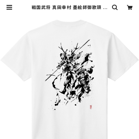
戦国武将 真田幸村 墨絵師御歌頭 デ
ザイン バックプリント(背中) Tシャツ
当店オリジナル | 墨絵 SHOP