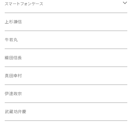
織田信長
牛若丸
スマートフォンケース
上杉謙信
織田信長
iPhone 13 Pro Max
上杉謙信
牛若丸（源義経）
真田幸村
iPhone 13 Pro
牛若丸
武蔵坊弁慶
伊達政宗
iPhone 13 mini
織田信長
武蔵坊弁慶
iPhone 13
真田幸村
iPhone 12 Pro Max
伊達政宗
iPhone 12 Pro
武蔵坊弁慶
織田信長
iPhone 12 mini