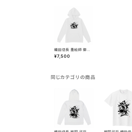
織田信長 墨絵師 御歌
頭 デザイン 戦国武将
¥7,500
ホワイト パーカー 白 男
女兼用
同じカテゴリの商品
織田信長 戦国 武将 墨
戦国武将 織田信