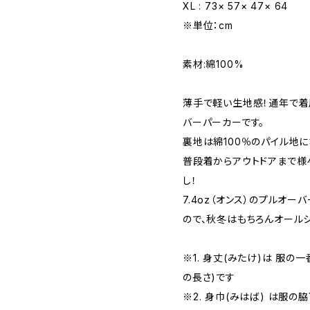
XL : 73× 57× 47× 64
※単位：cm
素材:綿100%
薄手で軽い生地感！通年で着用
バーパーカーです。
裏地は綿100％のパイル地に
普段着からアウトドアまで様
し！
7.4oz（オンス）のプルオ
ので、秋冬はもちろんオール
※1. 身丈(みたけ)は 服
の長さ)です
※2. 身巾(みはば) は服