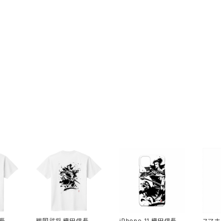
長 墨
戦国武将 織田信長 墨
iPhone 11 織田信長
スマホケ