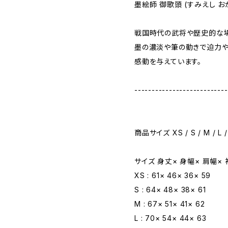
墨絵師 御歌頭 (すみえし お
戦国時代の武将や歴史的な場
墨の濃淡や筆の動きで迫力や
感動を与えています。
---------------------------
商品サイズ XS / S / M / L /
サイズ 身丈× 身幅× 肩幅×
XS : 61× 46× 36× 59
S : 64× 48× 38× 61
M : 67× 51× 41× 62
L : 70× 54× 44× 63