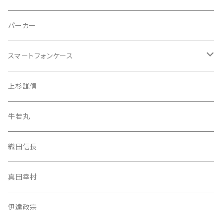
伊達政宗
上杉謙信
パーカー
織田信長
牛若丸
スマートフォンケース
上杉謙信
織田信長
iPhone 13 Pro Max
上杉謙信
牛若丸（源義経）
真田幸村
iPhone 13 Pro
牛若丸
武蔵坊弁慶
伊達政宗
iPhone 13 mini
織田信長
武蔵坊弁慶
iPhone 13
真田幸村
iPhone 12 Pro Max
伊達政宗