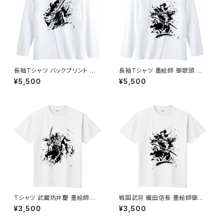
長袖Tシャツ バックプリント 墨
長袖Tシャツ 墨絵師 御歌頭 デ
絵師 御歌頭 デザイン 牛若丸
ザイン 織田信長 戦国武将 白
¥5,500
¥5,500
戦国武将 白 ロンT 半袖 おすす
ロンT 半袖 おすすめ かっこい
め かっこいい 墨絵 オリジナル
い 墨絵 オリジナル
Ｔシャツ 武蔵坊弁慶 墨絵師御
戦国武将 織田信長 墨絵師御歌
歌頭 デザイン 当店オリジナル
頭 デザイン Ｔシャツ 当店オリジ
¥3,500
¥3,500
ナル