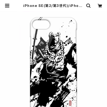
iPhone SE(第2/第3世代)/iPhone
8/iPhone 7 弁慶 墨絵師 御歌頭 ス
マホケース ハードカバーケース グッ
ズ | 墨絵 SHOP