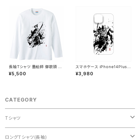
長袖Tシャツ 墨絵師 御歌頭 デ
スマホケース iPhone14Plus
ザイン 牛若丸 戦国武将 白 ロ
ハードカバーケース iPhone用
¥5,500
¥3,980
ンT 半袖 おすすめ かっこいい
墨絵師 御歌頭氏が描いた 戦国
墨絵 オリジナル
武将 弁慶 当店オリジナル スマ
ホカーバー ケース
CATEGORY
Tシャツ
真田幸村
ロングＴシャツ(長袖)